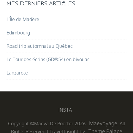
MES DERNIERS ARTICLES
L’Île de Madère
Édimbourg
Road trip automnal au Québec
Le Tour des écrins (GR®54) en bivouac
Lanzarote
INSTA
Maevoyage
Copyright ©Maeva De Poorter 2026
. All
Theme Palace
Rights Reserved
|
Travel Insight by