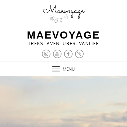
Skip
to
content
MAEVOYAGE
TREKS. AVENTURES. VANLIFE
INSTAGRAM
YOUTUBE
FACEBOOK
PINTEREST
MENU