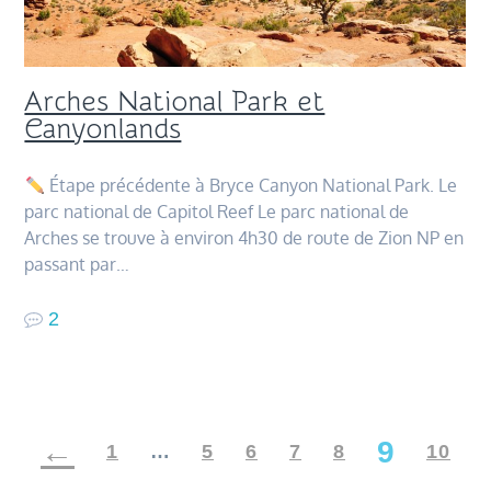
Arches National Park et
Canyonlands
Étape précédente à Bryce Canyon National Park. Le
parc national de Capitol Reef Le parc national de
Arches se trouve à environ 4h30 de route de Zion NP en
passant par…
2
Navigation
9
1
…
5
6
7
8
10