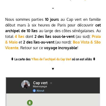
⋆
Nous sommes parties
10 jours
au Cap vert en famille
début mars à six heures de Paris pour découvrir
cet
archipel de 10 îles
au large des côtes sénégalaises. Au
total
4 îles
dont
2 des îles sous-le-vent
(au sud):
Praia
& Maio
et
2 des îles-au-vent
(au nord):
Boa Vista & São
Vicente
. Retour sur ce
voyage incroyable
!
⇟
La carte des
4 îles de l’archipel du Cap Vert
où on est allés
⇟
♥