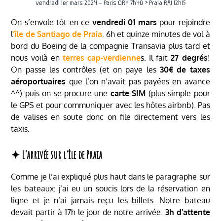
vendredi 1er mars 2024 – Paris ORY 7h40 > Praia RAI 12h15
On s’envole tôt en ce
vendredi 01 mars
pour rejoindre
l
‘île de Santiago de Praia
. 6h et quinze minutes de vol à
bord du Boeing de la compagnie Transavia plus tard et
nous voilà en
terres cap-verdienne
s. Il fait
27 degrés
!
On passe les contrôles (et on paye les
30€ de taxes
aéroportuaires
que l’on n’avait pas payées en avance
^^) puis on se procure une
carte SIM
(plus simple pour
le GPS et pour communiquer avec les hôtes airbnb). Pas
de valises en soute donc on file directement vers les
taxis.
✦ L’arrivée sur l’île de Praia
Comme je l’ai expliqué plus haut dans le paragraphe sur
les bateaux: j’ai eu un soucis lors de la réservation en
ligne et je n’ai jamais reçu les billets. Notre bateau
devait partir à 17h le jour de notre arrivée.
3h d’attente