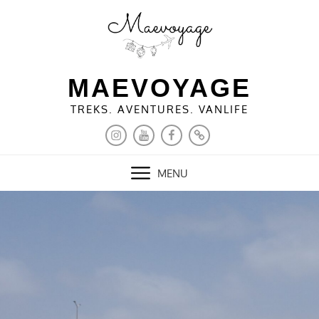
Skip
to
content
MAEVOYAGE
TREKS. AVENTURES. VANLIFE
INSTAGRAM
YOUTUBE
FACEBOOK
PINTEREST
MENU