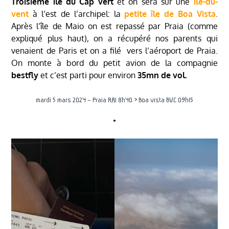
Troisième île du Cap vert
et on sera sur une
île-du-
vent
à l’est de l’archipel: la
petite île de Boa Vista
.
Après l’île de Maio on est repassé par Praia (comme
expliqué plus haut), on a récupéré nos parents qui
venaient de Paris et on a filé vers l’aéroport de Praia.
On monte à bord du petit avion de la compagnie
bestfly
et c’est parti pour environ
35mn de vol.
mardi 5 mars 2024 – Praia RAI 8h40 > Boa vista BVC 09h15
⋆