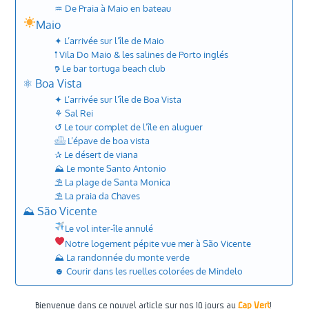
♒︎ De Praia à Maio en bateau
Maio
✦ L’arrivée sur l’île de Maio
𖡡 Vila Do Maio & les salines de Porto inglés
𖠚 Le bar tortuga beach club
⚛︎ Boa Vista
✦ L’arrivée sur l’île de Boa Vista
⚘ Sal Rei
↺ Le tour complet de l’île en aluguer
𓊝 L’épave de boa vista
✰ Le désert de viana
⛰︎ Le monte Santo Antonio
⛱︎ La plage de Santa Monica
⛱︎ La praia da Chaves
⛰︎ São Vicente
Le vol inter-île annulé
Notre logement pépite vue mer à São Vicente
⛰︎ La randonnée du monte verde
☻ Courir dans les ruelles colorées de Mindelo
Bienvenue dans ce nouvel article sur nos 10 jours au
Cap Vert
!