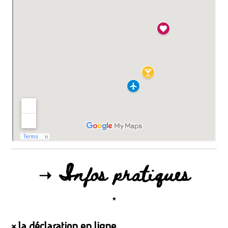
➝ Infos
pratiques
⋆
༝
la déclaration en ligne