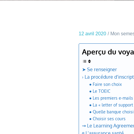
12 avril 2020
Mon semes
Aperçu du voy
➤ Se renseigner
› La procédure d’inscrip
● Faire son choix
● Le TOEIC
● Les premiers e-mails 
● La « letter of support
● Quelle banque choisi
● Choisir ses cours
⇝ Le Learning Agreeme
ɞ L’assurance santé