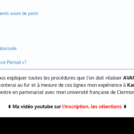
nts avant de partir
ambassade
ace Period »?
ous expliquer toutes les procédures que l’on doit réaliser
AVA
raconterai au fur et à mesure de ces lignes mon expérience à
Ka
mestre en partenariat avec mon université française de Clermo
⇟ Ma vidéo youtube sur
l’inscription, les sélections
⇟