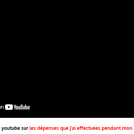
o youtube
sur
les
dépenses que j’ai effectuées pendant mon