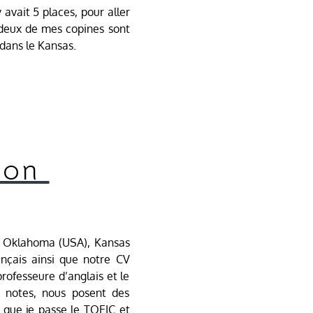
 avait 5 places, pour aller
, deux de mes copines sont
 dans le Kansas.
tion
is: Oklahoma (USA), Kansas
ançais ainsi que notre CV
rofesseure d’anglais et le
s notes, nous posent des
t que je passe le TOEIC et