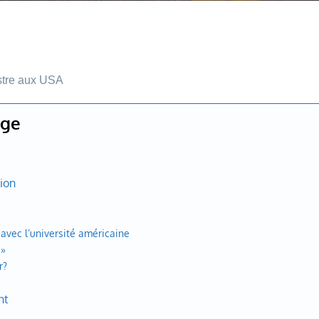
tre aux USA
age
tion
avec l’université américaine
 »
r?
nt