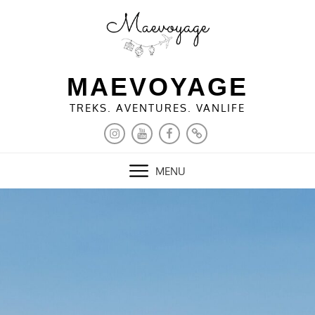
Skip
to
content
MAEVOYAGE
TREKS. AVENTURES. VANLIFE
INSTAGRAM
YOUTUBE
FACEBOOK
PINTEREST
MENU