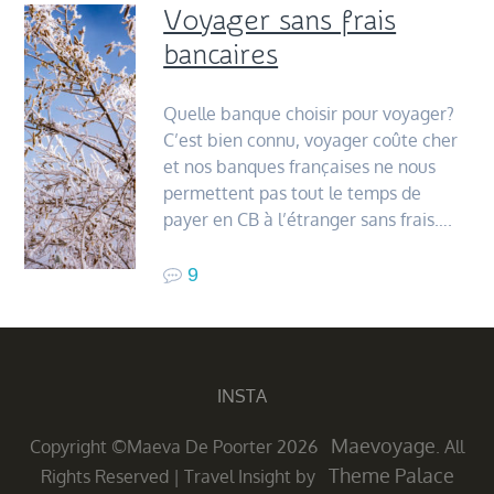
Voyager sans frais
bancaires
Quelle banque choisir pour voyager?
C’est bien connu, voyager coûte cher
et nos banques françaises ne nous
permettent pas tout le temps de
payer en CB à l’étranger sans frais….
9
INSTA
Maevoyage
Copyright ©Maeva De Poorter 2026
. All
Theme Palace
Rights Reserved
|
Travel Insight by