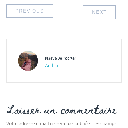
Navigation
PREVIOUS
NEXT
de
l’article
Maeva De Poorter
Author
Laisser un commentaire
Votre adresse e-mail ne sera pas publiée.
Les champs