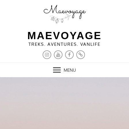
Skip
to
content
MAEVOYAGE
TREKS. AVENTURES. VANLIFE
INSTAGRAM
YOUTUBE
FACEBOOK
PINTEREST
MENU