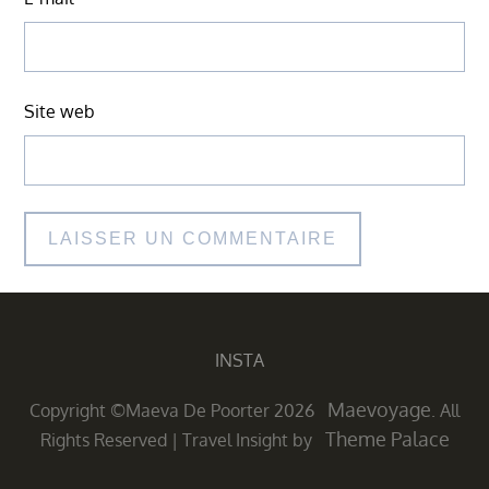
Site web
INSTA
Maevoyage
Copyright ©Maeva De Poorter 2026
. All
Theme Palace
Rights Reserved
|
Travel Insight by