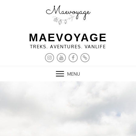
Skip
to
content
MAEVOYAGE
TREKS. AVENTURES. VANLIFE
INSTAGRAM
YOUTUBE
FACEBOOK
PINTEREST
MENU