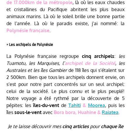
de 17.000km de la métropole
, là où les eaux chaudes
et cristallines du Pacifique abritent les plus beaux
animaux marins. Là où le soleil brille une bonne partie
de l’année. Là où le paradis existe, j’ai nommé: la
Polynésie française
.
༝
Les archipels de Polynésie
La Polynésie française regroupe
cinq archipels
:
les
Tuamotu, les Marquises, l’
archipel de la Société
, les
Australes et les îles Gambier
de 118 îles qui s’étalent sur
2 500km. Bien que tous les archipels donnent envie, on
s’est pour notre part concentrés sur un seul archipel:
celui de la société. Le plus connu et le plus peuplé!
Notre voyage a été rythmé par la découverte de 5
pépites: les
îles-du-vent
de
Tahiti
&
Moorea
, puis les
îles
sous-le-vent
avec
Bora bora, Huahine &
Raiatea
.
Je te laisse découvrir mes
cinq articles
pour
chaque île