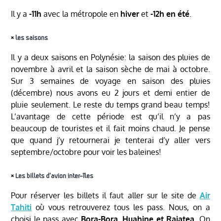
Il y a
-11h
avec la métropole en
hiver
et
-12h en été
.
༝
les saisons
Il y a deux saisons en Polynésie: la saison des pluies de
novembre à avril et la saison sèche de mai à octobre.
Sur 3 semaines de voyage en saison des pluies
(décembre) nous avons eu 2 jours et demi entier de
pluie seulement. Le reste du temps grand beau temps!
L’avantage de cette période est qu’il n’y a pas
beaucoup de touristes et il fait moins chaud. Je pense
que quand j’y retournerai je tenterai d’y aller vers
septembre/octobre pour voir les baleines!
༝
Les billets d’avion inter-îles
Pour réserver les billets il faut aller sur le site de
Air
Tahiti
où vous retrouverez tous les pass. Nous, on a
choisi le pass avec
Bora-Bora, Huahine et Raiatea
. On