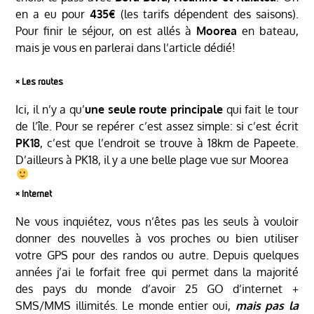
en a eu pour
435€
(les tarifs dépendent des saisons).
Pour finir le séjour, on est allés à
Moorea
en bateau,
mais je vous en parlerai dans l’article dédié!
༝
Les routes
Ici, il n’y a qu’
une seule route principale
qui fait le tour
de l’île. Pour se repérer c’est assez simple: si c’est écrit
PK18
, c’est que l’endroit se trouve à 18km de Papeete.
D’ailleurs à PK18, il y a une belle plage vue sur Moorea
༝
Internet
Ne vous inquiétez, vous n’êtes pas les seuls à vouloir
donner des nouvelles à vos proches ou bien utiliser
votre GPS pour des randos ou autre. Depuis quelques
années j’ai le forfait free qui permet dans la majorité
des pays du monde d’avoir 25 GO d’internet +
SMS/MMS illimités. Le monde entier oui,
mais pas la