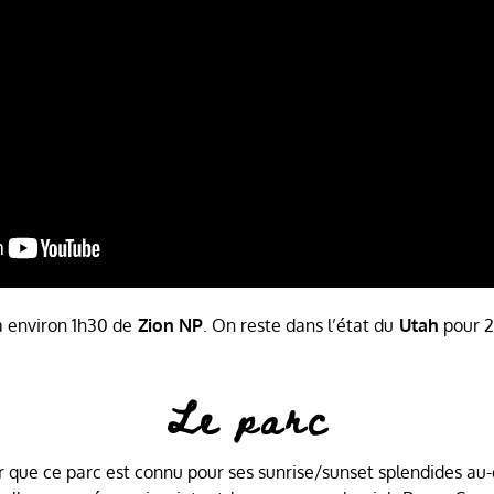
à environ 1h30 de
Zion NP
. On reste dans l’état du
Utah
pour 
Le parc
oir que ce parc est connu pour ses sunrise/sunset splendides au