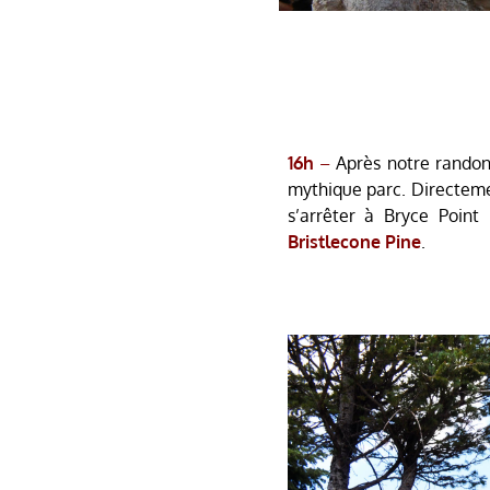
16h
–
Après notre randonn
mythique parc. Directem
s’arrêter à Bryce Point
Bristlecone Pine
.