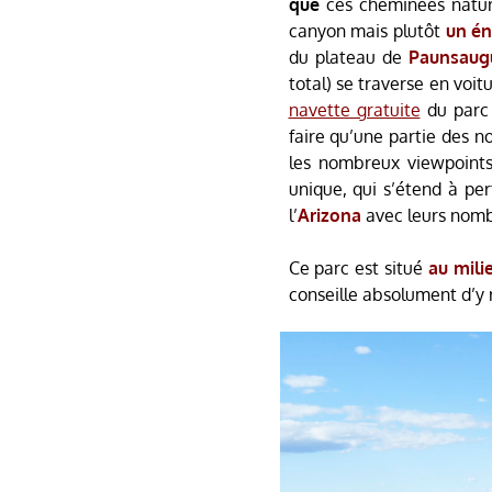
que
ces cheminées nature
canyon mais plutôt
un é
du plateau de
Paunsaug
total) se traverse en voi
navette gratuite
du parc 
faire qu’une partie des 
les nombreux viewpoints
unique, qui s’étend à pe
l’
Arizona
avec leurs nomb
Ce parc est situé
au mil
conseille absolument d’y 