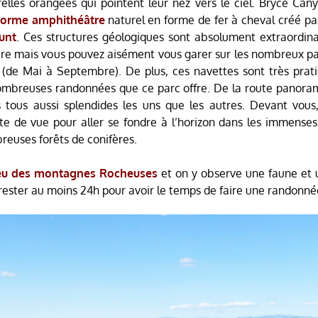
lles orangées qui pointent leur nez vers le ciel. Bryce Can
norme amphithéâtre
naturel en forme de fer à cheval créé par
unt
. Ces structures géologiques sont absolument extraordinai
ture mais vous pouvez aisément vous garer sur les nombreux p
(de Mai à Septembre). De plus, ces navettes sont très prati
nombreuses randonnées que ce parc offre. De la route panorami
 tous aussi splendides les uns que les autres. Devant vou
rte de vue pour aller se fondre à l’horizon dans les immenses
reuses forêts de conifères.
ieu des montagnes Rocheuses
et on y observe une faune et u
rester au moins 24h pour avoir le temps de faire une randonné
.