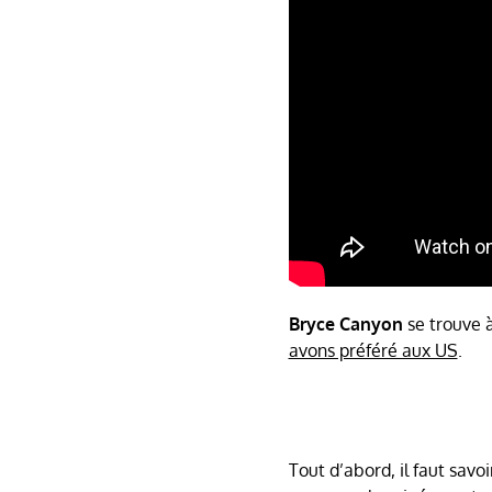
Bryce Canyon
se trouve 
avons préféré aux US
.
Tout d’abord, il faut sav