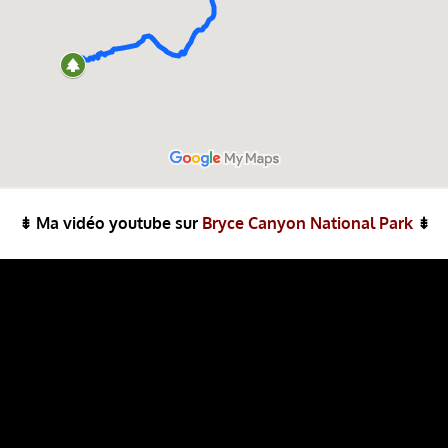
⇟ Ma vidéo youtube sur
Bryce Canyon National Park
⇟