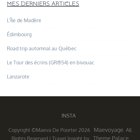
MES DERNIERS ARTICLES
L’Île de Madère
Édimbourg
Road trip automnal au Québec
Le Tour des écrins (GR®54) en bivouac
Lanzarote
INSTA
Maevoyage
Copyright ©Maeva De Poorter 2026
. All
Theme Palace
Rights Reserved
|
Travel Insight by