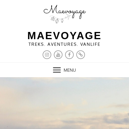
Skip
to
content
MAEVOYAGE
TREKS. AVENTURES. VANLIFE
INSTAGRAM
YOUTUBE
FACEBOOK
PINTEREST
MENU