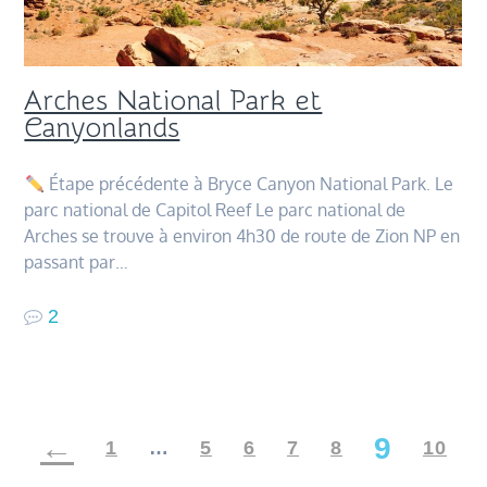
Arches National Park et
Canyonlands
Étape précédente à Bryce Canyon National Park. Le
parc national de Capitol Reef Le parc national de
Arches se trouve à environ 4h30 de route de Zion NP en
passant par…
2
Navigation
9
1
…
5
6
7
8
10