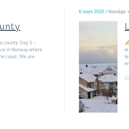
6 mars 2020
Norvège
unty
s county. Day 5 –
lace in Norway where
l
he coast. We are
le
e