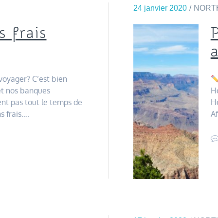
24 janvier 2020
NORT
 frais
voyager? C’est bien
et nos banques
Ho
nt pas tout le temps de
H
s frais….
Af