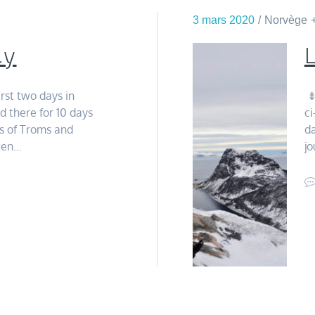
Y
3 mars 2020
Norvège
ty
irst two days in
⇟
 there for 10 days
ci
s of Troms and
da
oten…
jo