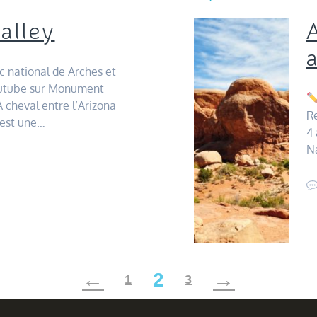
alley
 national de Arches et
outube sur Monument
cheval entre l’Arizona
Re
 est une…
4 
Na
2
1
3