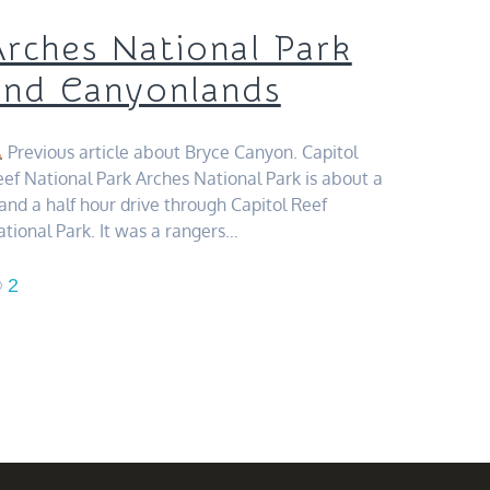
Arches National Park
and Canyonlands
Previous article about Bryce Canyon. Capitol
ef National Park Arches National Park is about a
and a half hour drive through Capitol Reef
tional Park. It was a rangers…
2