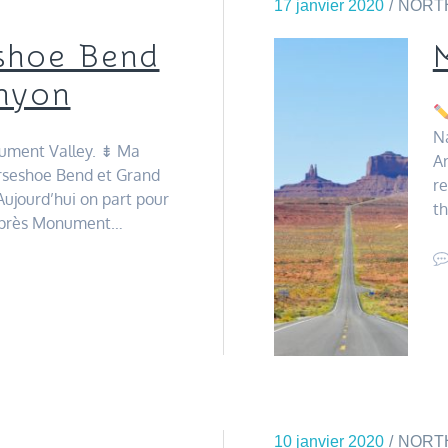
17 janvier 2020
NORT
shoe Bend
nyon
Na
ument Valley. ⇟ Ma
Ar
rseshoe Bend et Grand
r
jourd’hui on part pour
th
 Après Monument…
10 janvier 2020
NORT