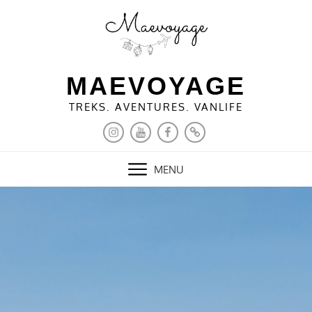
Skip
to
content
MAEVOYAGE
TREKS. AVENTURES. VANLIFE
INSTAGRAM
YOUTUBE
FACEBOOK
PINTEREST
MENU