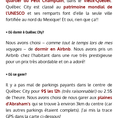
quartier du Petit Champlain
, dans le
Vieux-Québec
.
Québec City est classé au
patrimoine mondial de
l’UNESCO
et ses remparts font d’elle la seule ville
fortifiée au nord du Mexique! Et oui, rien que ça!!
༝ Où dormir à Québec City?
Nous avons choisi –
comme tout le temps lors de mes
voyages
– de
dormir en Airbnb
. Nous avons pris un
Airbnb chez l’habitant dans une rue très prestigieuse
pour un prix très abordable et on a adoré!
༝ Où se garer?
Il y a pas mal de parkings payants dans le centre de
Québec City pour
9$ les 12h
(très raisonnable!)
ou 2.5$
de l’heure. Nous avons choisi de nous garer aux
plaines
d’Abraham’s
qui se trouve à environ 3km du centre (car
les autres parkings étaient complets). J’ai mis la trace
GPS dans la carte ci-dessous!