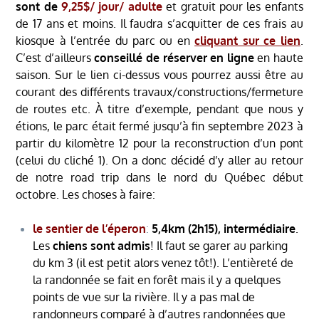
sont de
9,25$/ jour/ adulte
et gratuit pour les enfants
de 17 ans et moins. Il faudra s’acquitter de ces frais au
kiosque à l’entrée du parc ou en
cliquant sur ce lien
.
C’est d’ailleurs
conseillé de réserver en ligne
en haute
saison. Sur le lien ci-dessus vous pourrez aussi être au
courant des différents travaux/constructions/fermeture
de routes etc. À titre d’exemple, pendant que nous y
étions, le parc était fermé jusqu’à fin septembre 2023 à
partir du kilomètre 12 pour la reconstruction d’un pont
(celui du cliché 1). On a donc décidé d’y aller au retour
de notre road trip dans le nord du Québec début
octobre. Les choses à faire:
le sentier de l’éperon
:
5,4km (2h15), intermédiaire
.
Les
chiens sont admis
! Il faut se garer au parking
du km 3 (il est petit alors venez tôt!). L’entièreté de
la randonnée se fait en forêt mais il y a quelques
points de vue sur la rivière. Il y a pas mal de
randonneurs comparé à d’autres randonnées que