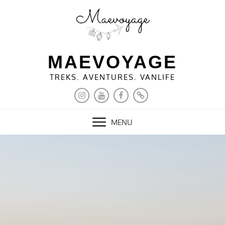
Skip
to
content
MAEVOYAGE
TREKS. AVENTURES. VANLIFE
INSTAGRAM
YOUTUBE
FACEBOOK
PINTEREST
MENU