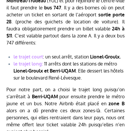
Montréal-Trudeau
(YUL) et pour rejoindre le centre-ville
il faut prendre le
bus 747
. Il y a des bornes où on peut
acheter un ticket en sortant de l’aéroport
sortie porte
28
. (proche des guichets de location de voiture). Il
faudra obligatoirement prendre un billet valable
24h à
$11
. C’est valable partout dans la zone A. Il y a deux bus
747 différents:
le trajet court
: un seul arrêt, station
Lionel-Groulx.
le trajet long:
11 arrêts dont les stations de métro
Lionel-Groulx et Berri-UQAM
. Elle dessert les hôtels
sur le boulevard René-Lévesque.
Pour notre part, on a choisi le trajet long puisqu’on
s’arrêtait à
Berri-UQAM
pour ensuite prendre le métro
jaune et un bus. Notre Airbnb était placé en
zone B
alors on a dû prendre ces deux zones-là. Certaines
personnes, qui elles rentraient dans leur pays, nous ont
même offert leur ticket valable 24h puisqu’elles n’en