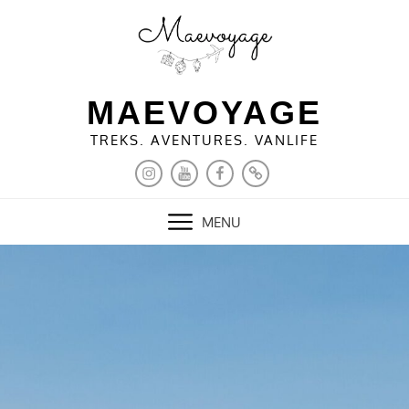
Skip
to
content
MAEVOYAGE
TREKS. AVENTURES. VANLIFE
INSTAGRAM
YOUTUBE
FACEBOOK
PINTEREST
MENU