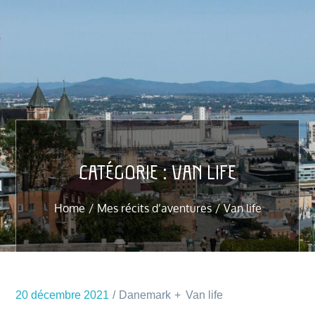
CATÉGORIE :
VAN LIFE
Home
Mes récits d’aventures
Van life
20 décembre 2021
Danemark
Van life