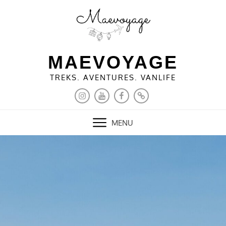
Skip
to
content
MAEVOYAGE
TREKS. AVENTURES. VANLIFE
INSTAGRAM
YOUTUBE
FACEBOOK
PINTEREST
MENU