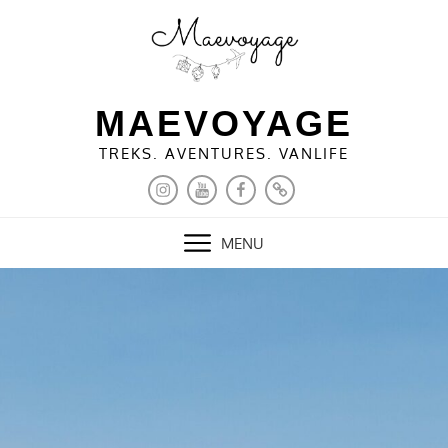
Skip
to
content
MAEVOYAGE
TREKS. AVENTURES. VANLIFE
INSTAGRAM
YOUTUBE
FACEBOOK
PINTEREST
MENU