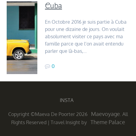
Cuba
En Octobre 2016 je suis partie à Cuba
pour une dizaine de jours. On voulait
absolument visiter ce pays avec ma
famille parce que l’on avait entendu
parler que là-bas,…
0
INSTA
Maevoyage
Copyright ©Maeva De Poorter 2026
. All
Theme Palace
Rights Reserved
|
Travel Insight by