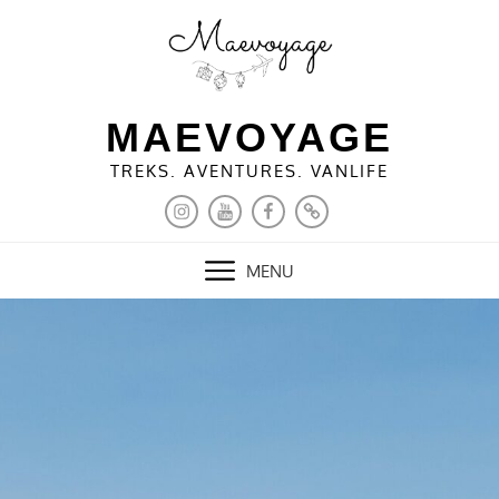
Skip
to
content
MAEVOYAGE
TREKS. AVENTURES. VANLIFE
INSTAGRAM
YOUTUBE
FACEBOOK
PINTEREST
MENU